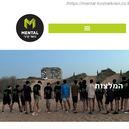
דילוג
https://mental-kosherkravi.co.il/
לתוכן
המלצות