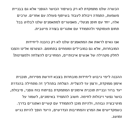
הכשרה שלנו מתמקדת לא רק בשיפור הכושר הגופני אלא גם בבניית
משמעת, התמדה ויכולת לעבוד בשיתוף פעולה עם אחרים. ערכים
אלה, יחד עם חוסן מנטלי, מאפשרים למתאמנים שלנו לבלוט בכל
תחום תעסוקתי ולהתמודד עם אתגרים בצורה מיטבית.
אנו גאים לראות את המתאמנים שלנו לא רק כהכנה ליחידות
המובחרות, אלא גם כמובילים ומומחים בתחומם. הצטרפו אלינו והפכו
לחלק מקהילה של אנשים איכותיים, המחויבים להצלחה ולמצוינות!
ההכנה לימי גיבוש ליחידות מובחרות בצבא דורשת מסירות, תוכנית
אימון ממוקדת, ורצון עז להצליח. הצלחה בתהליך זה מתחילה בהגדרת
יעד ברור ובניית תוכנית אימונים המתמקדת בפיתוח כוח גופני, סיבולת,
כושר נפשי ויכולות לחימה. חשוב להתמיד באימונים, לשמור על
מוטיבציה גבוהה, ולהיות מוכן להתמודד עם קשיים ואתגרים בדרך.
כשמקדישים את המרץ והמחויבות הנדרשים, היעד הופך להיות נגיש
ומושג.