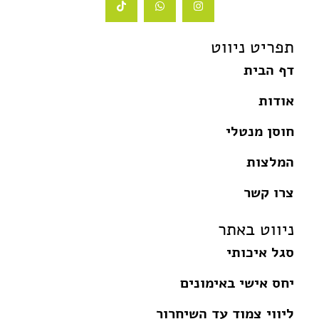
i
h
n
k
a
s
t
t
t
o
s
a
תפריט ניווט
k
a
g
p
r
דף הבית
p
a
m
אודות
חוסן מנטלי
המלצות
צרו קשר
ניווט באתר
סגל איכותי
יחס אישי באימונים
ליווי צמוד עד השיחרור