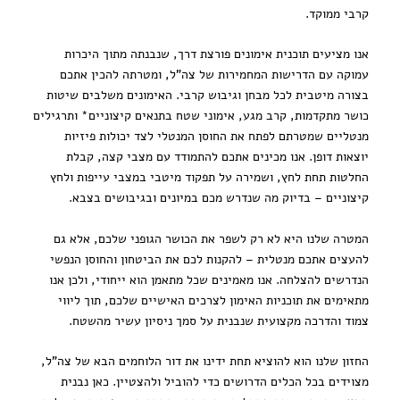
קרבי ממוקד.
אנו מציעים תוכנית אימונים פורצת דרך, שנבנתה מתוך היכרות
עמוקה עם הדרישות המחמירות של צה"ל, ומטרתה להכין אתכם
בצורה מיטבית לכל מבחן וגיבוש קרבי. האימונים משלבים שיטות
כושר מתקדמות, קרב מגע, אימוני שטח בתנאים קיצוניים* ותרגילים
מנטליים שמטרתם לפתח את החוסן המנטלי לצד יכולות פיזיות
יוצאות דופן. אנו מכינים אתכם להתמודד עם מצבי קצה, קבלת
החלטות תחת לחץ, ושמירה על תפקוד מיטבי במצבי עייפות ולחץ
קיצוניים – בדיוק מה שנדרש מכם במיונים ובגיבושים בצבא.
המטרה שלנו היא לא רק לשפר את הכושר הגופני שלכם, אלא גם
להעצים אתכם מנטלית – להקנות לכם את הביטחון והחוסן הנפשי
הנדרשים להצלחה. אנו מאמינים שכל מתאמן הוא ייחודי, ולכן אנו
מתאימים את תוכניות האימון לצרכים האישיים שלכם, תוך ליווי
צמוד והדרכה מקצועית שנבנית על סמך ניסיון עשיר מהשטח.
החזון שלנו הוא להוציא תחת ידינו את דור הלוחמים הבא של צה"ל,
מצוידים בכל הכלים הדרושים כדי להוביל ולהצטיין. כאן נבנית