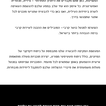
המצוינות, כאן אתם מקבלים את היתרון התחרותי – פיזית, מנטלית
ואסטרטגית. כל אימון הוא עוד שלב במסע שלכם להגשמת השאיפה
לשרת ביחידות העילית, ואנו כאן כדי להבטיח שתגיעו מוכנים לכל
אתגר שתפגשו בדרך.
הצטרפו למנטל כושר קרבי– המובילים את ההכנה לשירות קרבי
ברמה הגבוהה ביותר בישראל.
המעטפת המקיפה להכשרה שלנו מתבססת על ניתוח דקדקני של
המיונים, כולל ניתוח סטטיסטי מפורט, יצירת תוכניות פעולה מותאמות
אישית והטמעתן באופן שמתאים לכל מועמד. התוכניות שפיתחנו במנטל
מעלות משמעותית את סיכויי ההצלחה שלכם להתקבל ליחידות מובחרות.