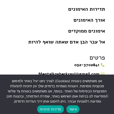
תדירות האימונים
אורך האימונים
אימונים ממוקדים
אל עבר הבן אדם שאתה שואף להיות
פרטים
052-3702841
Mentalkosherkravi@gmail.com
אנו משתמשים בעוגיות (Cookies) לצורך ניווט יעיל באתר ולמימוש
פונקציות מסוימות. העוגיות נשמרות בדפדפן שלך והן חיוניות להפעלת
עדן טכנולוגיות
הצהרת נגישות
הפונקציות הבסיסיות של האתר. בנוסף, אנו משתמשים בעוגיות צד שלישי
בניית אתרים
קידום אתרים
המסייעות לנו בניתוח אופן השימוש באתר, שמירת העדפותיך, ובהצגת תוכן
מדיניות פרטיות
ומודעות רלוונטיות עבורך. ניתן לחסום אותן דרך הגדרות הדפדפן.
בניית חנויות
אישור
מדיניות פרטיות